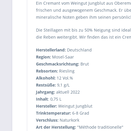
Ein Cremant vom Weingut Jungblut aus Oberemme
frischen und ausgewogenem Geschmack. Er über
mineralische Noten geben ihm seinen persönli
Die Steillagen mit bis zu 50% Neigung sind idea
die Reben weitergibt. Wir finden das ist ein Cre
Herstellerland:
Deutschland
Region:
Mosel-Saar
Geschmacksrichtung:
Brut
Rebsorten:
Riesling
Alkohohl:
12 Vol.%
Restsüße:
9,1 g/L
Jahrgang:
aktuell 2022
Inhalt
: 0,75 L
Hersteller:
Weingut Jungblut
Trinktemperatur:
6-8 Grad
Verschluss:
Naturkork
Art der Herstellung:
"Méthode traditionelle"