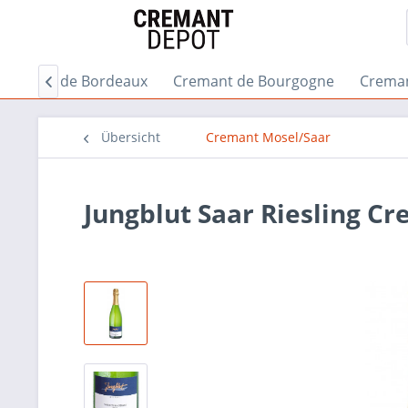
Cremant de Bordeaux
Cremant de Bourgogne
Creman

Übersicht
Cremant Mosel/Saar
Jungblut Saar Riesling C