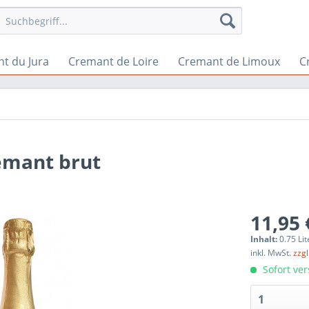
t du Jura
Cremant de Loire
Cremant de Limoux
C
remant brut
11,95 
Inhalt:
0.75 Lit
inkl. MwSt.
zzg
Sofort ver