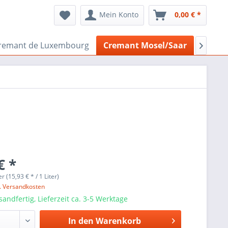
Mein Konto
0,00 € *
remant de Luxembourg
Cremant Mosel/Saar
Gesche

€ *
er (15,93 € * / 1 Liter)
l. Versandkosten
sandfertig, Lieferzeit ca. 3-5 Werktage
In den
Warenkorb