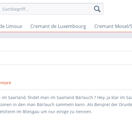
de Limoux
Cremant de Luxembourg
Cremant Mosel/
ntare
im Saarland, findet man im Saarland Bärlauch ? Hey, ja klar im Sa
egionen in den man Bärlauch sammeln kann. Als Beispiel der Druid
belsheim im Bliesgau um nur einige zu nennen.