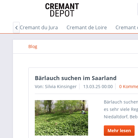
gogne
Cremant du Jura
Cremant de Loire
Cremant 

Blog
Bärlauch suchen im Saarland
Von: Silvia Kinsinger
13.03.25 00:00
0 Komme
Bärlauch suchen 
es sehr viele R
Niedaltdorf, Be
Mehr lesen