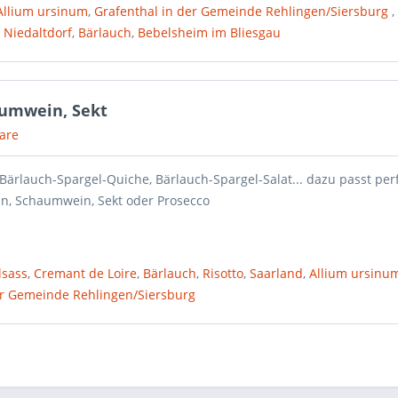
Allium ursinum
,
Grafenthal in der Gemeinde Rehlingen/Siersburg
,
 Niedaltdorf
,
Bärlauch
,
Bebelsheim im Bliesgau
aumwein, Sekt
are
 Bärlauch-Spargel-Quiche, Bärlauch-Spargel-Salat... dazu passt per
an, Schaumwein, Sekt oder Prosecco
lsass
,
Cremant de Loire
,
Bärlauch
,
Risotto
,
Saarland
,
Allium ursinu
er Gemeinde Rehlingen/Siersburg