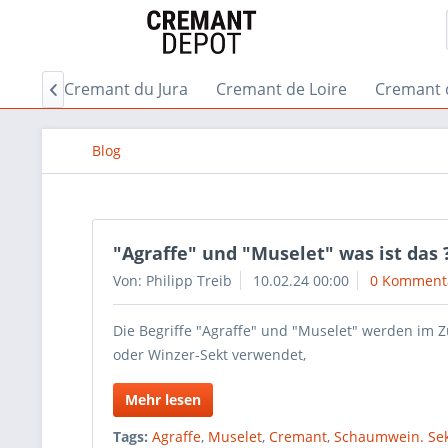
gogne
Cremant du Jura
Cremant de Loire
Cremant 

Blog
"Agraffe" und "Muselet" was ist das 
Von: Philipp Treib
10.02.24 00:00
0 Komment
Die Begriffe "Agraffe" und "Muselet" werden i
oder Winzer-Sekt verwendet,
Mehr lesen
Tags:
Agraffe
,
Muselet
,
Cremant
,
Schaumwein. Sek