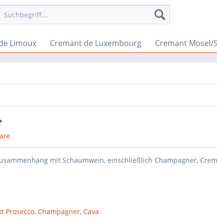
de Limoux
Cremant de Luxembourg
Cremant Mosel/
?
are
m Zusammenhang mit Schaumwein, einschließlich Champagner, Crem
t Prosecco
,
Champagner
,
Cava