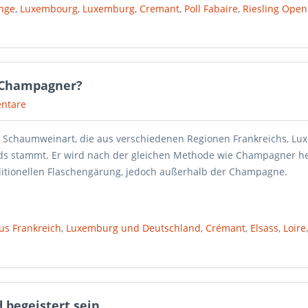
nge
,
Luxembourg
,
Luxemburg
,
Cremant
,
Poll Fabaire
,
Riesling Open
r Champagner?
ntare
e Schaumweinart, die aus verschiedenen Regionen Frankreichs, L
s stammt. Er wird nach der gleichen Methode wie Champagner her
ditionellen Flaschengärung, jedoch außerhalb der Champagne.
us Frankreich
,
Luxemburg und Deutschland
,
Crémant
,
Elsass
,
Loire
begeistert sein