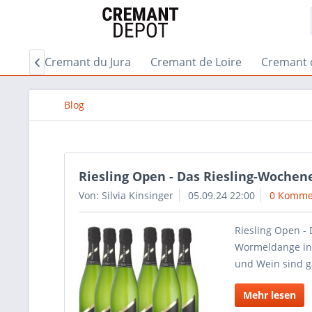
gogne
Cremant du Jura
Cremant de Loire
Cremant 

Blog
Riesling Open - Das Riesling-Wochen
Von: Silvia Kinsinger
05.09.24 22:00
0 Komme
Riesling Open -
Wormeldange in
und Wein sind g
Mehr lesen