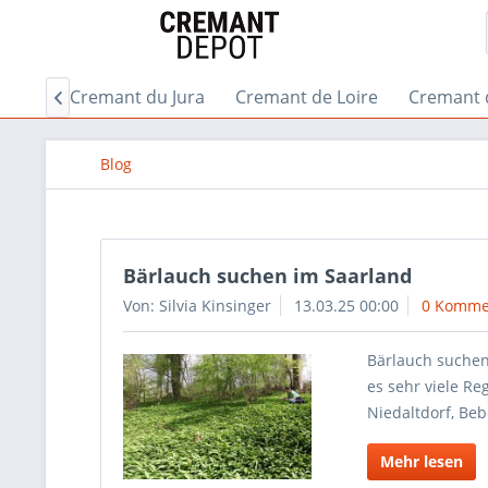
gogne
Cremant du Jura
Cremant de Loire
Cremant 

Blog
Bärlauch suchen im Saarland
Von: Silvia Kinsinger
13.03.25 00:00
0 Komme
Bärlauch suchen 
es sehr viele R
Niedaltdorf, Be
Mehr lesen