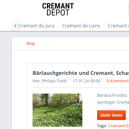
gogne
Cremant du Jura
Cremant de Loire
Cremant 

Blog
Bärlauchgerichte und Cremant, Sch
Von: Philipp Treib
17.01.24 00:00
0 Komment
Bärlauchrisotto,
spritziger Crem
Mehr lesen
Tags:
Cremant E