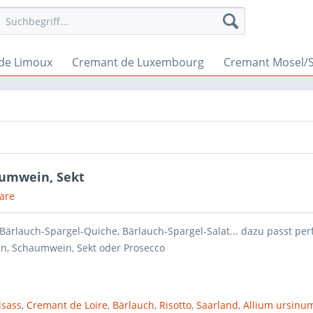
de Limoux
Cremant de Luxembourg
Cremant Mosel/
aumwein, Sekt
are
 Bärlauch-Spargel-Quiche, Bärlauch-Spargel-Salat... dazu passt per
an, Schaumwein, Sekt oder Prosecco
lsass
,
Cremant de Loire
,
Bärlauch
,
Risotto
,
Saarland
,
Allium ursinu