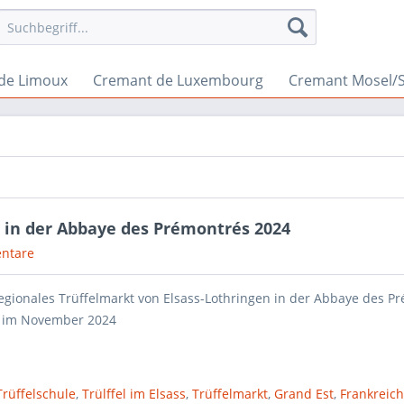
de Limoux
Cremant de Luxembourg
Cremant Mosel/
n in der Abbaye des Prémontrés 2024
ntare
egionales Trüffelmarkt von Elsass-Lothringen in der Abbaye des P
 im November 2024
rüffelschule
,
Trülffel im Elsass
,
Trüffelmarkt
,
Grand Est
,
Frankreic