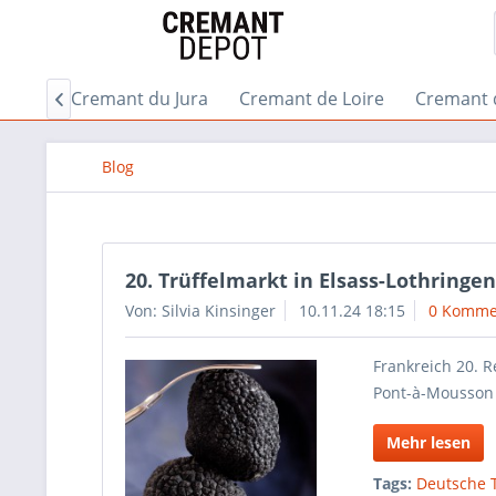
gogne
Cremant du Jura
Cremant de Loire
Cremant 

Blog
20. Trüffelmarkt in Elsass-Lothringe
Von: Silvia Kinsinger
10.11.24 18:15
0 Komme
Frankreich 20. R
Pont-à-Mousson
Mehr lesen
Tags:
Deutsche T