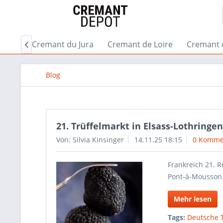
gogne
Cremant du Jura
Cremant de Loire
Cremant 

Blog
21. Trüffelmarkt in Elsass-Lothringe
Von: Silvia Kinsinger
14.11.25 18:15
0 Komme
Frankreich 21. R
Pont-à-Mousson
Mehr lesen
Tags:
Deutsche T