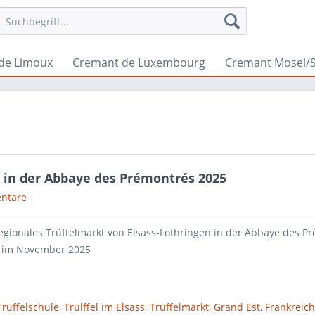
de Limoux
Cremant de Luxembourg
Cremant Mosel/
n in der Abbaye des Prémontrés 2025
ntare
egionales Trüffelmarkt von Elsass-Lothringen in der Abbaye des P
 im November 2025
rüffelschule
,
Trülffel im Elsass
,
Trüffelmarkt
,
Grand Est
,
Frankreic